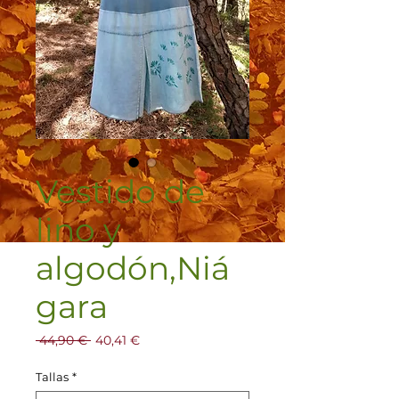
Vestido de
lino y
algodón,Niá
gara
Precio
Precio
 44,90 € 
40,41 €
de
oferta
Tallas
*