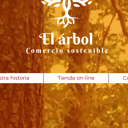
tra historia
Tienda on-line
C