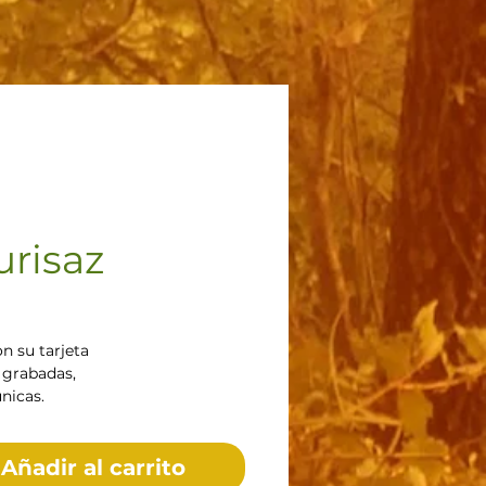
urisaz
recio
n su tarjeta
 grabadas,
únicas.
Añadir al carrito