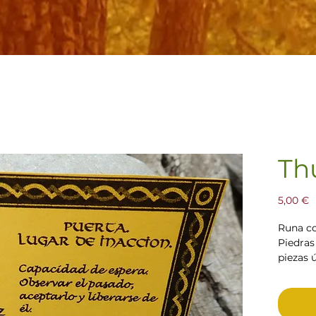
Th
P
5,00 €
Runa co
Piedras
piezas 