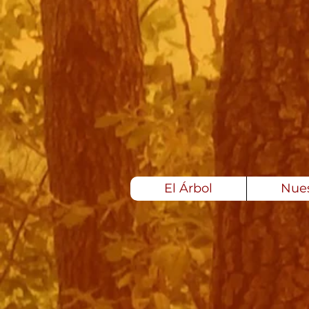
El Árbol
Nues