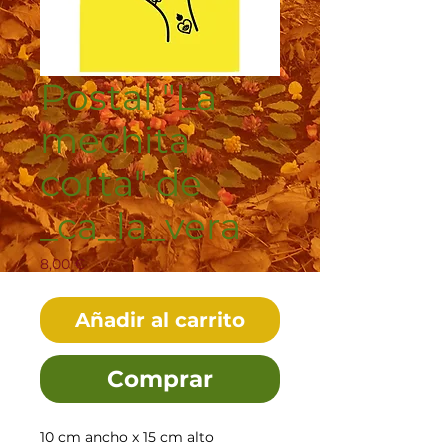
Postal "La
mechita
corta" de
_ca_la_vera
Precio
8,00 €
Añadir al carrito
Comprar
10 cm ancho x 15 cm alto