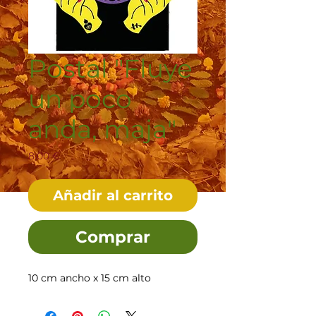
Postal "Fluye
un poco
anda, maja"
Precio
8,00 €
Añadir al carrito
Comprar
10 cm ancho x 15 cm alto