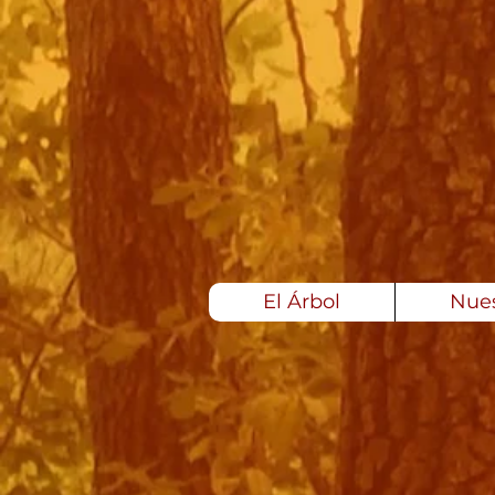
El Árbol
Nues