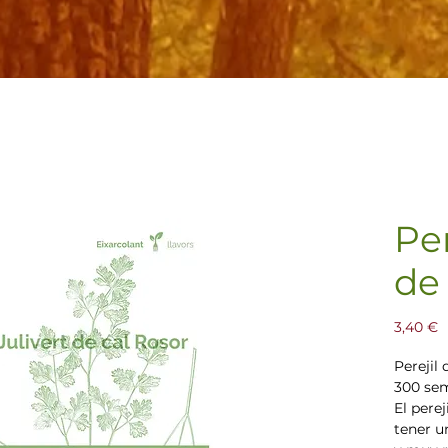
Per
de
P
3,40 €
Perejil
300 sem
El perej
tener un