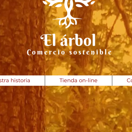
tra historia
Tienda on-line
C