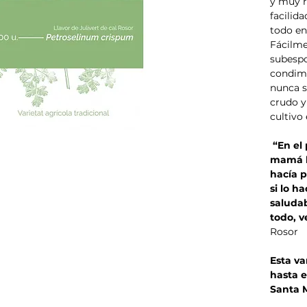
y muy r
facilid
todo e
Fácilme
subespo
condime
nunca s
crudo y
cultivo
“En el 
mamá l
hacía p
si lo h
saludab
todo, v
Rosor
Esta va
hasta e
Santa M