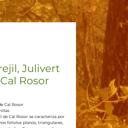
ejil, Julivert
 Cal Rosor
recio
 de Cal Rosor
illas
il de Cal Rosor se caracteriza por
os foliolos planos, triangulares,