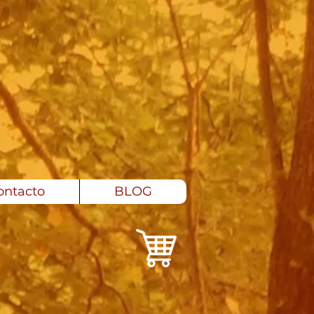
ontacto
BLOG