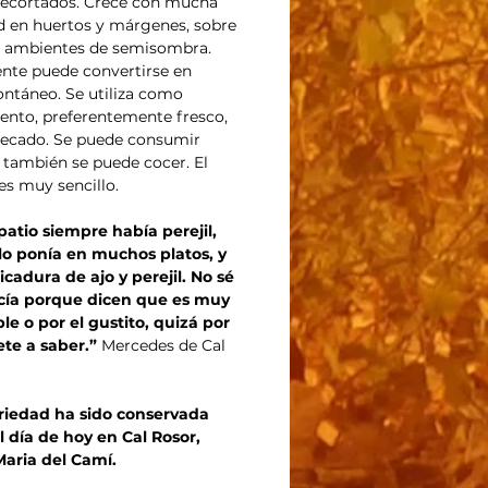
ecortados. Crece con mucha
ad en huertos y márgenes, sobre
n ambientes de semisombra.
nte puede convertirse en
ntáneo. Se utiliza como
nto, preferentemente fresco,
ecado. Se puede consumir
 también se puede cocer. El
 es muy sencillo.
patio siempre había perejil,
o ponía en muchos platos, y
icadura de ajo y perejil. No sé
acía porque dicen que es muy
le o por el gustito, quizá por
ete a saber.”
Mercedes de Cal
riedad ha sido conservada
l día de hoy en Cal Rosor,
aria del Camí.