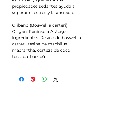
espiritual y gracias a sus
propiedades sedantes ayuda a
superar el estrés y la ansiedad.
Olíbano (Boswellia carteri)
Origen: Península Arábiga
Ingredientes: Resina de boswellia
carteri, resina de machilus
macrantha, corteza de coco
tostada, bambú.
Tallas
Política de Envíos,
Pagos, Devoluciones
Transporte
Aviso legal y Condiciones de uso