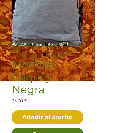
Mochila
Caqui y
Negra
Precio
35,00 €
Añadir al carrito