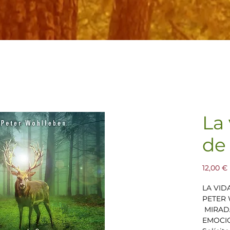
La 
de
12,00 €
LA VID
PETER
MIRADA
EMOCIO