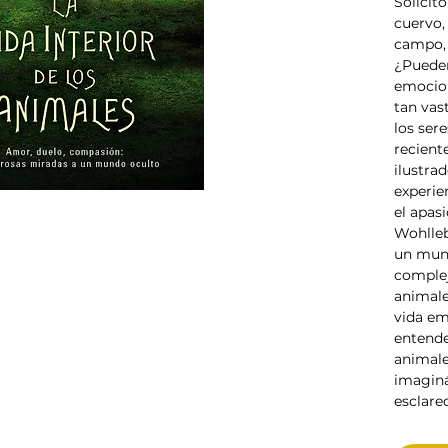
Solícit
cuervo,
campo, 
¿Pueden
emocio
tan vas
los ser
recient
ilustra
experie
el apas
Wohlleb
un mund
comple
animale
vida em
entend
animale
imaginá
esclarec