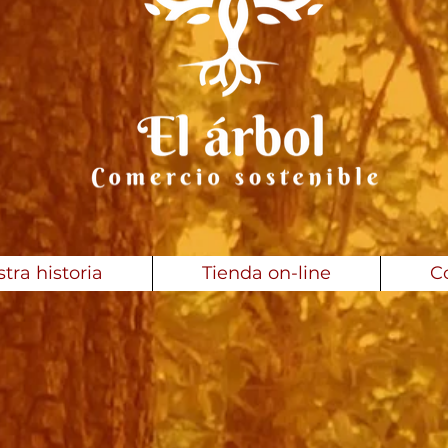
tra historia
Tienda on-line
C