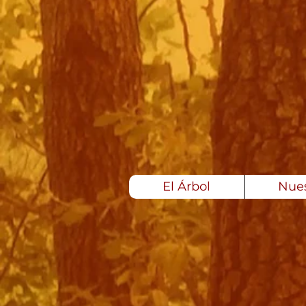
El Árbol
Nues