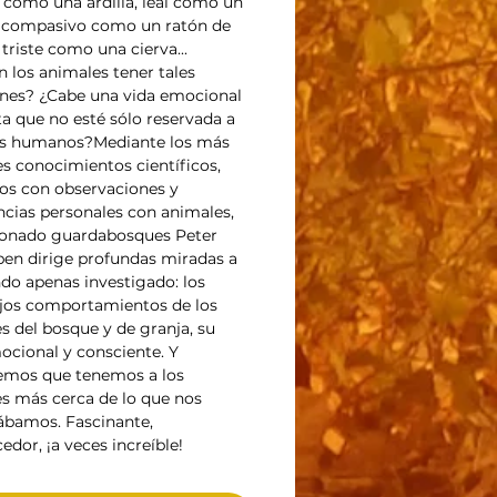
o como una ardilla, leal como un
 compasivo como un ratón de
triste como una cierva...
 los animales tener tales
nes? ¿Cabe una vida emocional
ta que no esté sólo reservada a
es humanos?Mediante los más
es conocimientos científicos,
dos con observaciones y
ncias personales con animales,
ionado guardabosques Peter
en dirige profundas miradas a
o apenas investigado: los
jos comportamientos de los
s del bosque y de granja, su
ocional y consciente. Y
emos que tenemos a los
s más cerca de lo que nos
bamos. Fascinante,
edor, ¡a veces increíble!