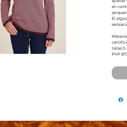
ajustar
en cont
jacquar
El algo
sensaci
Materia
certifi
tallas.S
PVP 87