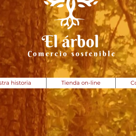
tra historia
Tienda on-line
C