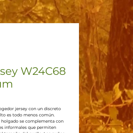
rsey W24C68
um
Precio
ogedor jersey con un discreto
alto es todo menos común.
e holgado se complementa con
s informales que permiten