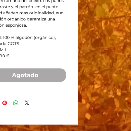
 el tamaño del cuello. Los puños
raste y el patrón en el punto
d añaden mas originalidad, aun.
dón orgánico garantiza una
ón esponjosa.
l: 100 % algodón (orgánico),
cado GOTS
 M L
,90 €
Agotado