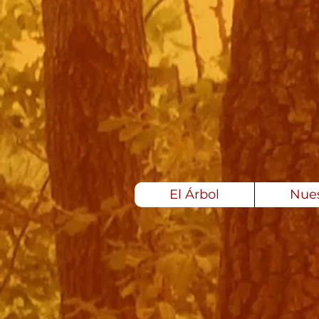
El Árbol
Nues