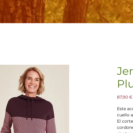
Je
Pl
87,90 €
Este ac
cuello 
El cort
cordone