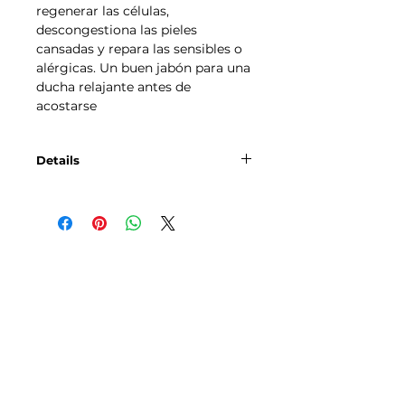
regenerar las células, 
descongestiona las pieles 
cansadas y repara las sensibles o 
alérgicas. Un buen jabón para una 
ducha relajante antes de 
acostarse
Details
Tamaño aproximado: 7x5x2
Aceite de oliva virgen cosecha
propia, de karité, de Coco, aceites
esenciales .
Tallas
Política de Envíos,
Pagos, Devoluciones
Transporte
Aviso legal y Condiciones de uso