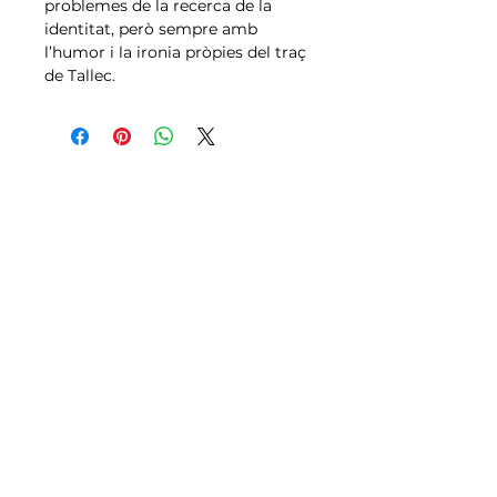
problemes de la recerca de la
identitat, però sempre amb
l’humor i la ironia pròpies del traç
de Tallec.
Tallas
Política de Envíos,
Pagos, Devoluciones
Transporte
Aviso legal y Condiciones de uso
Política de Privacidad