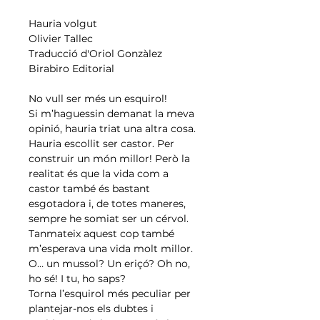
Hauria volgut
Olivier Tallec
Traducció d'Oriol Gonzàlez
Birabiro Editorial
No vull ser més un esquirol!
Si m’haguessin demanat la meva
opinió, hauria triat una altra cosa.
Hauria escollit ser castor. Per
construir un món millor! Però la
realitat és que la vida com a
castor també és bastant
esgotadora i, de totes maneres,
sempre he somiat ser un cérvol.
Tanmateix aquest cop també
m’esperava una vida molt millor.
O… un mussol? Un eriçó? Oh no,
ho sé! I tu, ho saps?
Torna l’esquirol més peculiar per
plantejar-nos els dubtes i