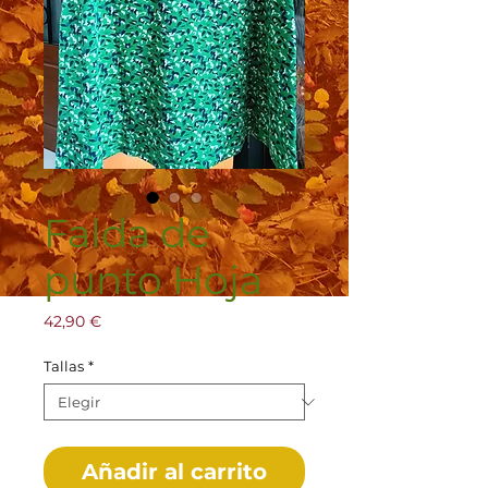
Falda de
punto Hoja
Precio
42,90 €
Tallas
*
Añadir al carrito