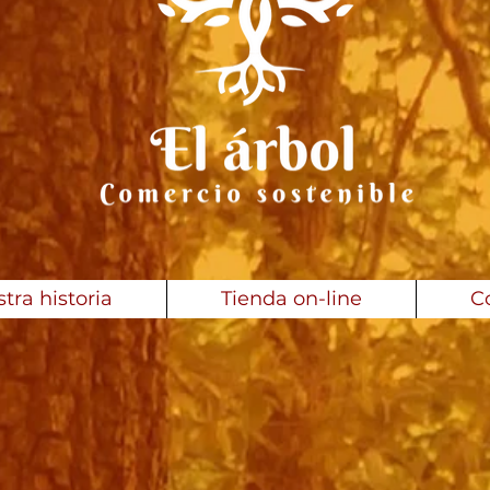
tra historia
Tienda on-line
C