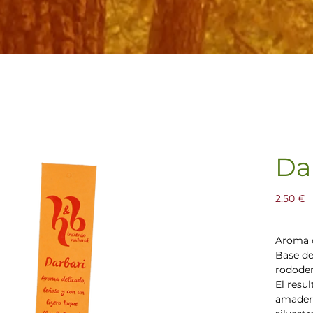
Da
P
2,50 €
Aroma d
Base de
rododen
El resu
amadera