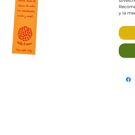
silvestr
Recomen
y la me