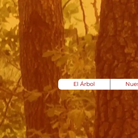
El Árbol
Nues