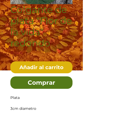
Colgante de
plata "Flor de
la vida"
redondo
Precio
51,50 €
Añadir al carrito
Comprar
Plata
3cm diametro