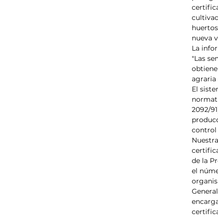
certifi
cultiva
huertos
nueva v
La info
"Las se
obtiene
agraria
El sist
normat
2092/91
producc
control
Nuestra
certifi
de la P
el núme
organis
General
encarga
certifi