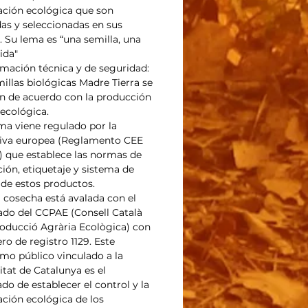
cación ecológica que son
das y seleccionadas en sus
. Su lema es “una semilla, una
ida"
rmación técnica y de seguridad:
millas biológicas Madre Tierra se
n de acuerdo con la producción
 ecológica.
ema viene regulado por la
iva europea (Reglamento CEE
) que establece las normas de
ión, etiquetaje y sistema de
 de estos productos.
 cosecha está avalada con el
cado del CCPAE (Consell Català
roducció Agrària Ecològica) con
ro de registro 1129. Este
mo público vinculado a la
itat de Catalunya es el
do de establecer el control y la
cación ecológica de los