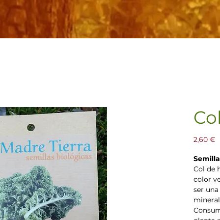
Co
P
2,60 €
Semill
Col de 
color v
ser una
mineral
Consumi