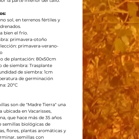
or la parte inferior del tallo.
os:
no sol, en terrenos fértiles y
 drenados.
a bien el frío.
bra: primavera-otoño
lección: primavera-verano-
o
o de plantación: 80x50cm
 de siembra: Trasplante
undidad de siembra: 1cm
eratura de germinación
ma: 20ºC
illas son de "Madre Tierra" una
 ubicada en Vacarisses,
na, que hace más de 35 años
 semillas biológicas de
as, flores, plantas aromáticas y
rminar, semillas con