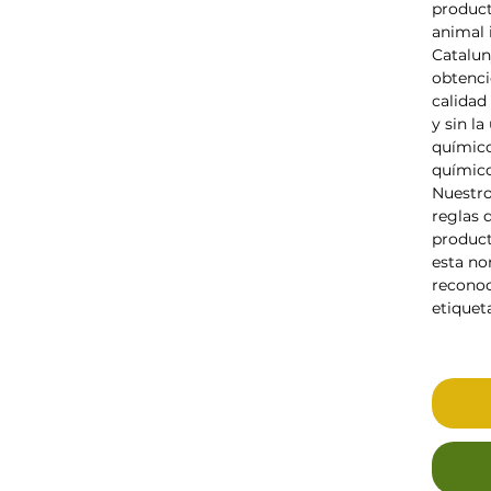
product
animal 
Catalun
obtenci
calidad
y sin la
químico
químico
Nuestro
reglas d
product
esta no
reconoc
etiqueta