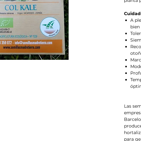
planta p
Cuidad
A ple
bien
Toler
Siem
Reco
otoñ
Marc
Modo
Prof
Temp
ópti
Las sem
empresa
Barcelo
produce
hortaliz
para ge