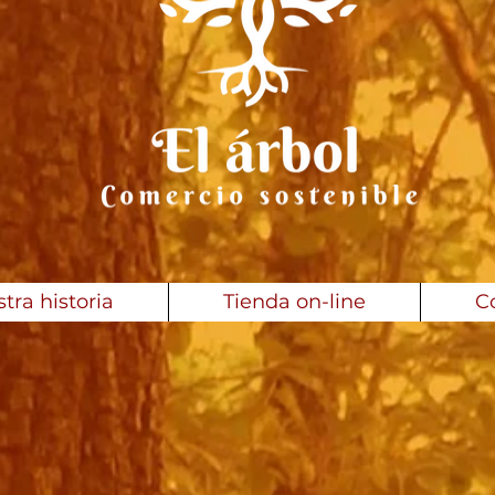
tra historia
Tienda on-line
C