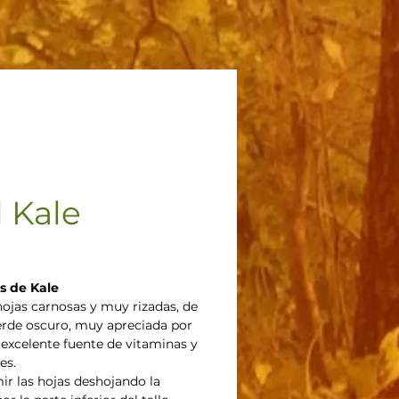
l Kale
recio
as de Kale
hojas carnosas y muy rizadas, de
erde oscuro, muy apreciada por
 excelente fuente de vitaminas y
es.
r las hojas deshojando la