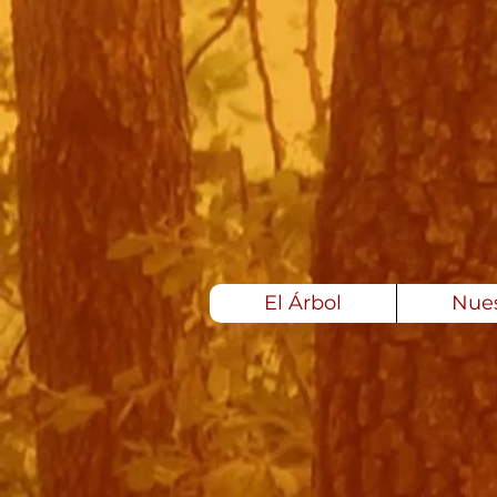
El Árbol
Nues