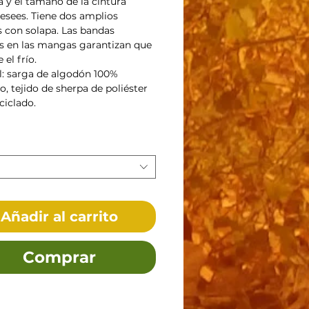
 y el tamaño de la cintura
sees. Tiene dos amplios
os con solapa. Las bandas
as en las mangas garantizan que
 el frío.
l: sarga de algodón 100%
o, tejido de sherpa de poliéster
ciclado.
Añadir al carrito
Comprar