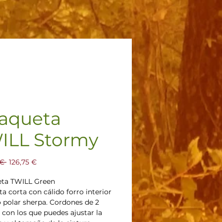
aqueta
ILL Stormy
Precio
Precio
€ 
126,75 €
de
oferta
ta TWILL Green
a corta con cálido forro interior
o polar sherpa. Cordones de 2
, con los que puedes ajustar la