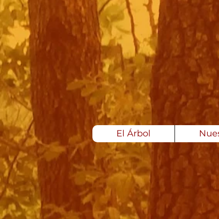
El Árbol
Nues