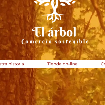
tra historia
Tienda on-line
C