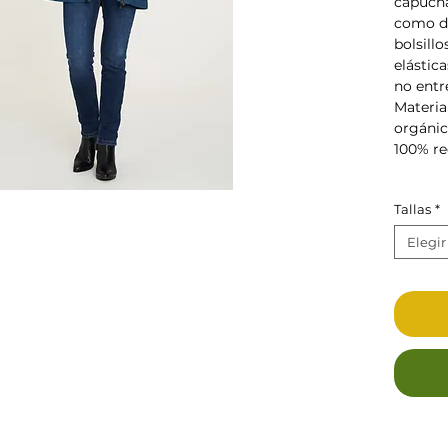
capucha
como de
bolsill
elástic
no entre
Materia
orgánic
100% re
Tallas
*
Elegir