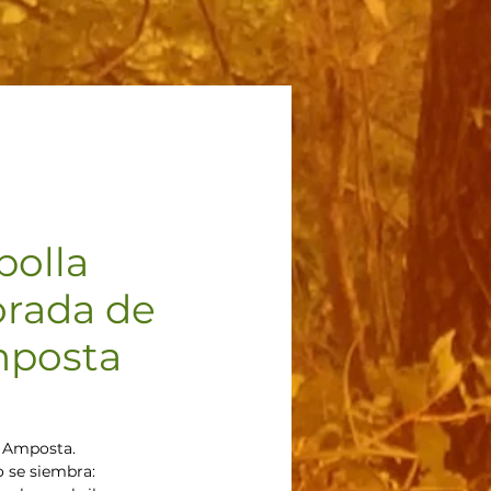
bolla
rada de
posta
recio
 Amposta.
 se siembra: