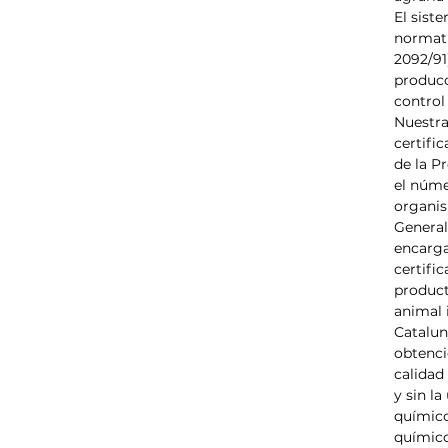
El sist
normat
2092/91
producc
control
Nuestra
certifi
de la P
el núme
organis
General
encarga
certifi
product
animal 
Catalun
obtenci
calidad
y sin la
químico
químico