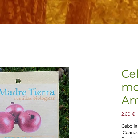
Ce
mo
Am
P
2,60 €
Cebolla
Cuando