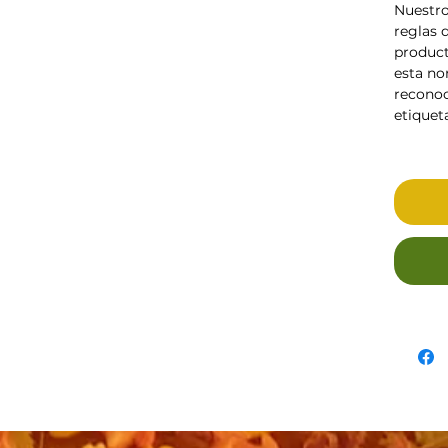
Nuestro
reglas d
product
esta no
reconoc
etiqueta