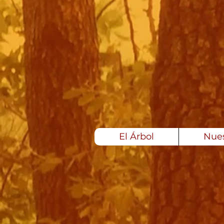
El Árbol
Nues