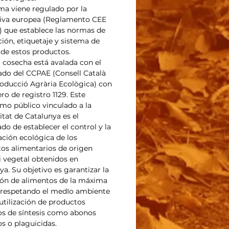
ema viene regulado por la
iva europea (Reglamento CEE
) que establece las normas de
ión, etiquetaje y sistema de
 de estos productos.
 cosecha está avalada con el
cado del CCPAE (Consell Català
roducció Agrària Ecològica) con
ro de registro 1129. Este
mo público vinculado a la
itat de Catalunya es el
do de establecer el control y la
cación ecológica de los
os alimentarios de origen
i vegetal obtenidos en
ya. Su objetivo es garantizar la
ón de alimentos de la máxima
 respetando el medIo ambiente
 utilización de productos
s de síntesis como abonos
s o plaguicidas.