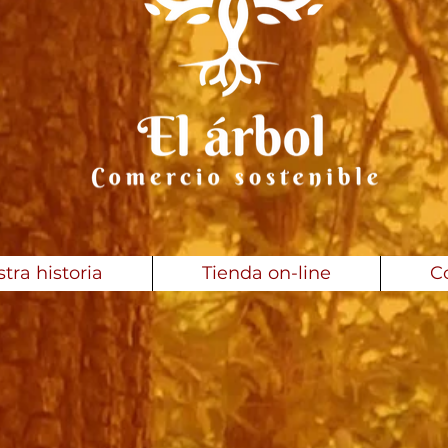
tra historia
Tienda on-line
C