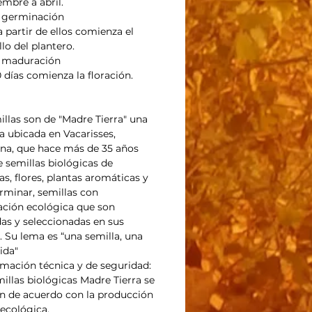
embre a abril.
 germinación
a partir de ellos comienza el
lo del plantero.
e maduración
0 días comienza la floración.
illas son de "Madre Tierra" una
 ubicada en Vacarisses,
na, que hace más de 35 años
 semillas biológicas de
as, flores, plantas aromáticas y
rminar, semillas con
cación ecológica que son
das y seleccionadas en sus
. Su lema es “una semilla, una
ida"
rmación técnica y de seguridad:
millas biológicas Madre Tierra se
n de acuerdo con la producción
 ecológica.