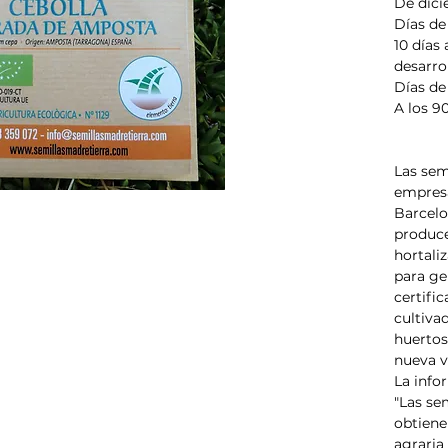
De dici
Días de
10 días 
desarrol
Días d
A los 9
Las sem
empresa
Barcelo
produce
hortaliz
para ge
certifi
cultiva
huertos
nueva v
La info
"Las se
obtiene
agraria