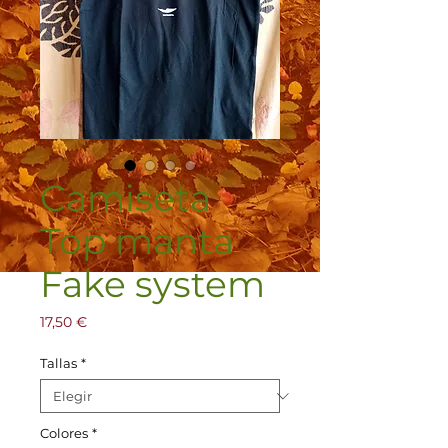
Camiseta
Top manta
Fake system
Precio
17,50 €
Tallas
*
Colores
*