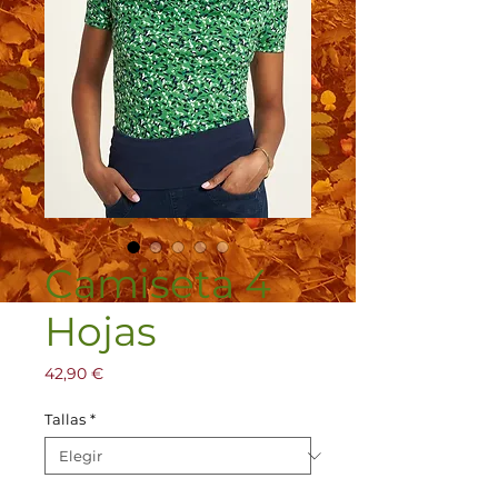
Camiseta 4
Hojas
Precio
42,90 €
Tallas
*