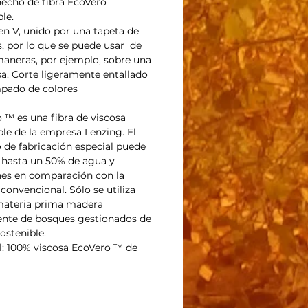
hecho de fibra EcoVero
le.
en V, unido por una tapeta de
, por lo que se puede usar de
maneras, por ejemplo, sobre una
isa. Corte ligeramente entallado
pado de colores
 ™ es una fibra de viscosa
ble de la empresa Lenzing. El
 de fabricación especial puede
 hasta un 50% de agua y
es en comparación con la
 convencional. Sólo se utiliza
ateria prima madera
nte de bosques gestionados de
ostenible.
l: 100% viscosa EcoVero ™ de
g