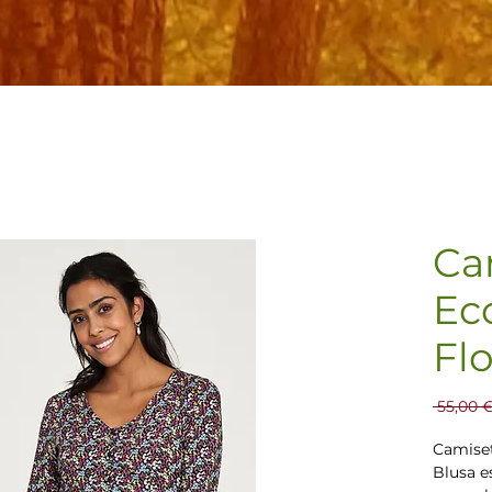
Ca
Ec
Flo
 55,00 €
Camiset
Blusa e