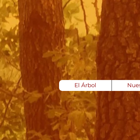
El Árbol
Nues