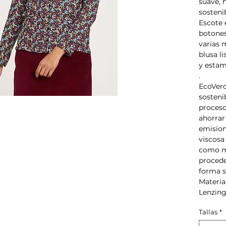
suave, 
sostenib
Escote 
botones
varias 
blusa l
y estam
.
EcoVero
sosteni
proceso
ahorrar
emision
viscosa
como m
procede
forma s
Materia
Lenzin
Tallas
*