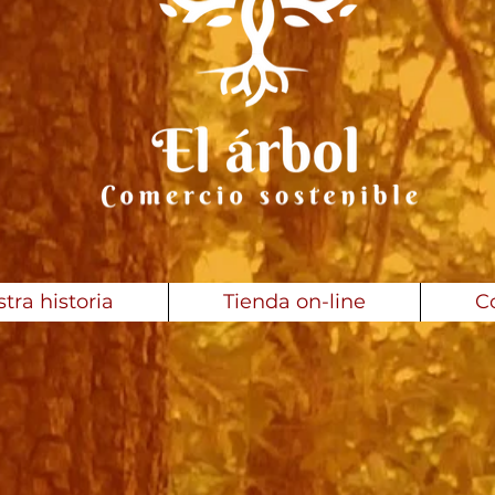
tra historia
Tienda on-line
C