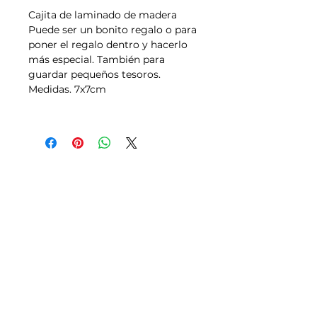
Cajita de laminado de madera
Puede ser un bonito regalo o para
poner el regalo dentro y hacerlo
más especial. También para
guardar pequeños tesoros.
Medidas. 7x7cm
Tallas
Política de Envíos,
Pagos, Devoluciones
Transporte
Aviso legal y Condiciones de uso
Política de Privacidad