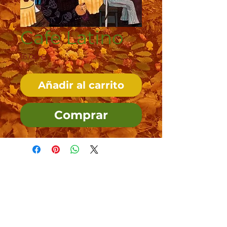
Cafe Latino
Precio
16,00 €
Añadir al carrito
Comprar
Tallas
Política de Envíos,
Pagos, Devoluciones
Transporte