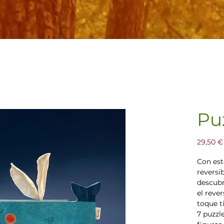
Pu
29,50 €
Con est
reversi
descubr
el reve
toque ti
7 puzzl