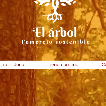
tra historia
Tienda on-line
C