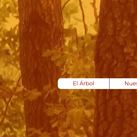
El Árbol
Nues