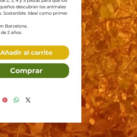
de 2, 3, 4 y 5 piezas para que los
ueños descubran los animales
. Sostenible. Ideal como primer
n Barcelona.
 de 2 años.
Añadir al carrito
Comprar