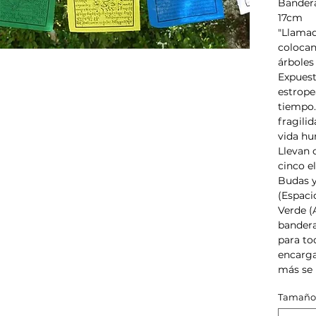
Bandera
17cm
"Llamad
colocan
árboles
Expuest
estrope
tiempo.
fragili
vida hu
Llevan 
cinco e
Budas y
(Espaci
Verde (A
bandera
para to
encarga
más se 
Tamaño