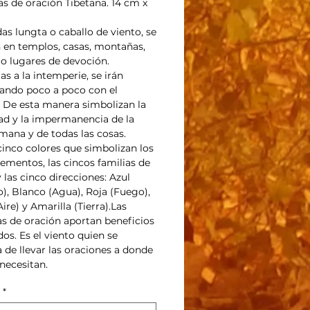
s de oración Tibetana. 14 cm x
as lungta o caballo de viento, se
 en templos, casas, montañas,
 o lugares de devoción.
as a la intemperie, se irán
ando poco a poco con el
 De esta manera simbolizan la
dad y la impermanencia de la
mana y de todas las cosas.
cinco colores que simbolizan los
lementos, las cincos familias de
 las cinco direcciones: Azul
o), Blanco (Agua), Roja (Fuego),
ire) y Amarilla (Tierra).Las
s de oración aportan beneficios
dos. Es el viento quien se
 de llevar las oraciones a donde
necesitan.
*