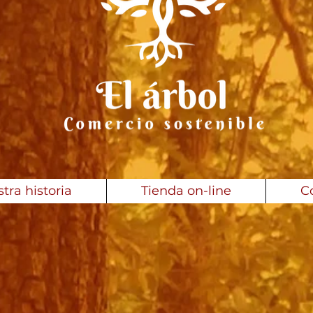
tra historia
Tienda on-line
C