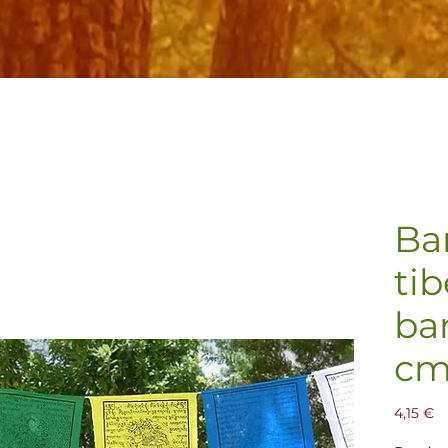
Ba
ti
ba
cm
Pr
4,15 €