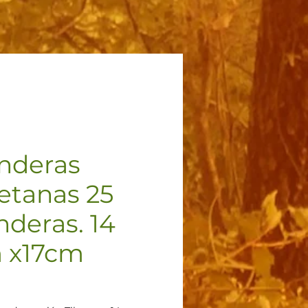
nderas
betanas 25
nderas. 14
 x17cm
ecio