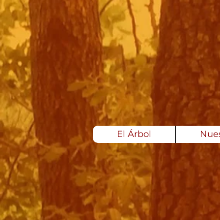
El Árbol
Nues