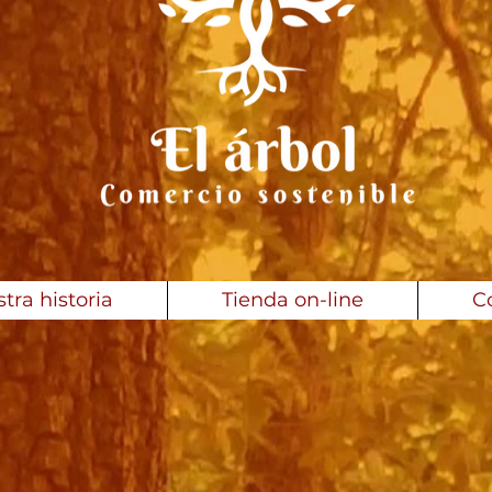
tra historia
Tienda on-line
C