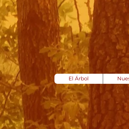
El Árbol
Nues