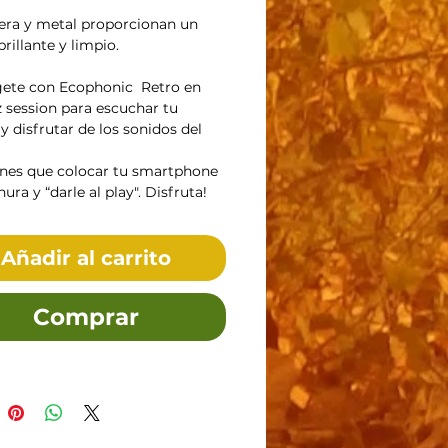
ra y metal proporcionan un 
rillante y limpio. 
te con Ecophonic  Retro en 
z session para escuchar tu 
 disfrutar de los sonidos del 
enes que colocar tu smartphone 
nura y “darle al play". Disfruta!
Añadir al carrito
Comprar