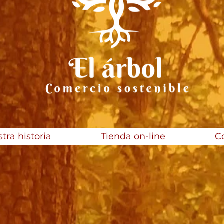
tra historia
Tienda on-line
C