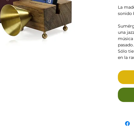
La made
sonido b
Sumérge
una jaz
música y
pasado.
Sólo ti
en la ra