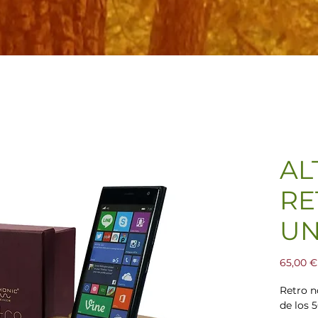
AL
RE
UN
65,00 €
Retro n
de los 5