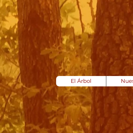
El Árbol
Nues