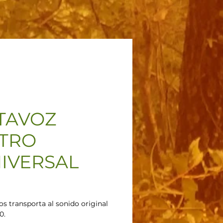
TAVOZ
TRO
IVERSAL
Precio
os transporta al sonido original 
0. 