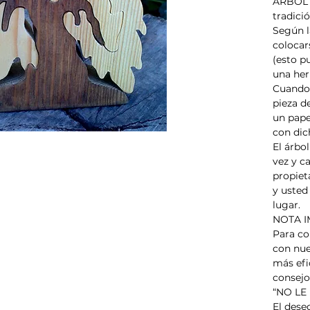
ÁRBOL 
tradici
Según la
colocars
(esto p
una her
Cuando 
pieza de
un papel
con dic
El árbol
vez y ca
propiet
y usted 
lugar.
NOTA I
Para co
con nue
más efi
consejo
“NO LE
El dese