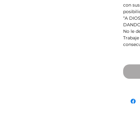
con sus
posibili
“A DIO
DANDO
No le de
Trabaje 
consecu