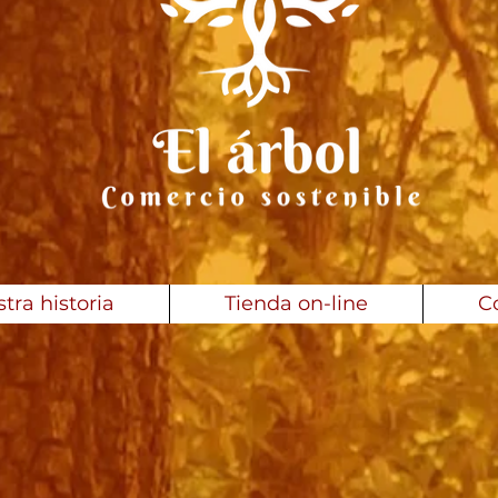
tra historia
Tienda on-line
C