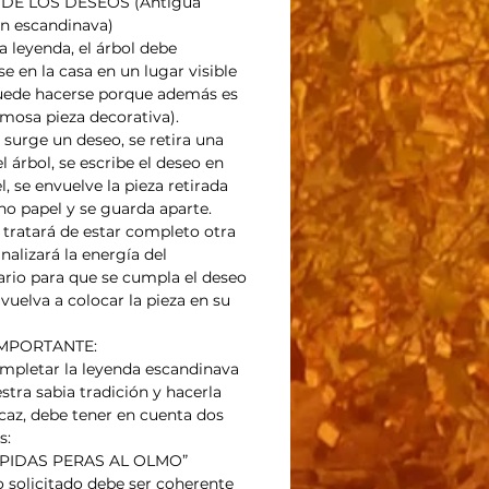
DE LOS DESEOS (Antigua 
ón escandinava) 
 leyenda, el árbol debe 
e en la casa en un lugar visible 
uede hacerse porque además es 
mosa pieza decorativa).
surge un deseo, se retira una 
l árbol, se escribe el deseo en 
, se envuelve la pieza retirada 
ho papel y se guarda aparte.
 tratará de estar completo otra 
nalizará la energía del 
ario para que se cumpla el deseo 
vuelva a colocar la pieza en su 
MPORTANTE:
mpletar la leyenda escandinava 
stra sabia tradición y hacerla 
caz, debe tener en cuenta dos 
s:
 PIDAS PERAS AL OLMO”
o solicitado debe ser coherente 