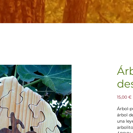
Árb
de
15,00 €
Árbol-p
árbol de
una ley
arbolito