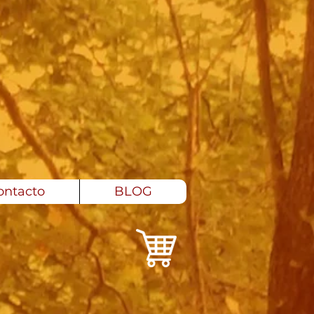
ontacto
BLOG