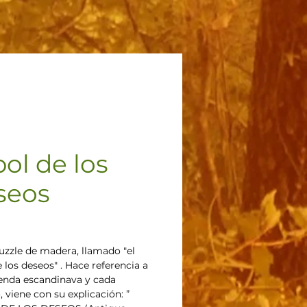
ol de los
seos
Precio
uzzle de madera, llamado "el 
 los deseos" . Hace referencia a 
enda escandinava y cada 
, viene con su explicación: ” 