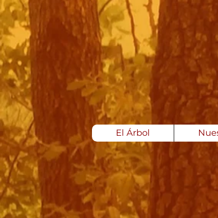
El Árbol
Nues