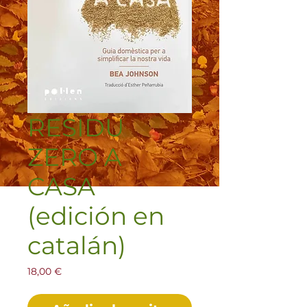
RESIDU
ZERO A
CASA
(edición en
catalán)
Precio
18,00 €