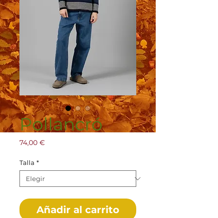
Pollancró
Precio
74,00 €
Talla
*
Añadir al carrito