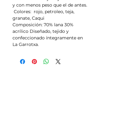
y con menos peso que el de antes.
Colores: rojo, petroleo, teja,
granate, Caqui
Composición: 70% lana 30%
acrílico Diseñado, tejido y
confeccionado íntegramente en
La Garrotxa.
Tallas
Política de Envíos,
Pagos, Devoluciones
Transporte
Aviso legal y Condiciones de uso
Política de Privacidad