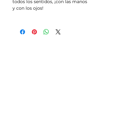
todos los sentidos, ¡con las manos
y con los ojos!
Tallas
Política de Envíos,
Pagos, Devoluciones
Transporte
Aviso legal y Condiciones de uso
Política de Privacidad