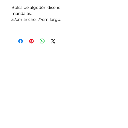
Bolsa de algodón diseño
mandalas.
37cm ancho, 77cm largo.
Tallas
Política de Envíos,
Pagos, Devoluciones
Transporte
Aviso legal y Condiciones de uso
Política de Privacidad