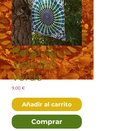
Bolsa de
algodón
Verde
Precio
9,00 €
Añadir al carrito
Comprar