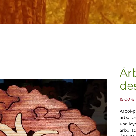
Árb
de
15,00 €
Árbol-p
árbol de
una ley
arbolito