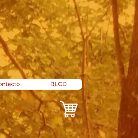
ontacto
BLOG