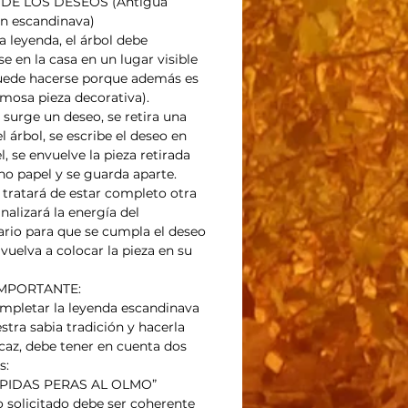
DE LOS DESEOS (Antigua 
ón escandinava) 
 leyenda, el árbol debe 
e en la casa en un lugar visible 
uede hacerse porque además es 
mosa pieza decorativa).
surge un deseo, se retira una 
l árbol, se escribe el deseo en 
, se envuelve la pieza retirada 
ho papel y se guarda aparte.
 tratará de estar completo otra 
nalizará la energía del 
ario para que se cumpla el deseo 
vuelva a colocar la pieza en su 
MPORTANTE:
mpletar la leyenda escandinava 
stra sabia tradición y hacerla 
caz, debe tener en cuenta dos 
s:
 PIDAS PERAS AL OLMO”
o solicitado debe ser coherente 