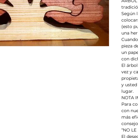
ÁRBOL 
tradici
Según la
colocars
(esto p
una her
Cuando 
pieza de
un papel
con dic
El árbol
vez y ca
propiet
y usted 
lugar.
NOTA I
Para co
con nue
más efi
consejo
“NO LE
El dese