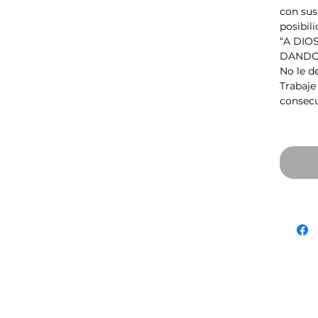
con sus
posibili
“A DIO
DANDO
No le de
Trabaje 
consecu