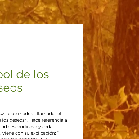
ol de los
seos
Precio
uzzle de madera, llamado "el 
 los deseos" . Hace referencia a 
enda escandinava y cada 
, viene con su explicación: ” 