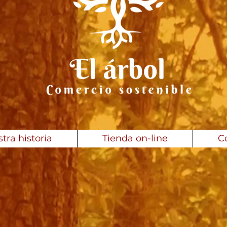
tra historia
Tienda on-line
C