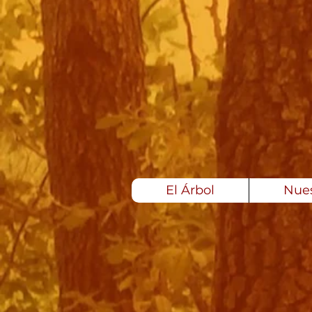
El Árbol
Nues